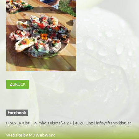
ZURÜCK
FRANCK Kistl |
Wimhölzelstraße 27 |
4020 Linz |
info@franckkistl.at
Website by MJ WebWorx