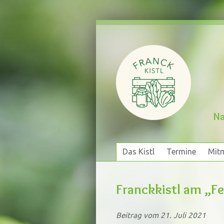
Na
Das Kistl
Termine
Mit
Das Kistl
Termine
Mit
Franckkistl am „Fes
Beitrag vom 21. Juli 2021