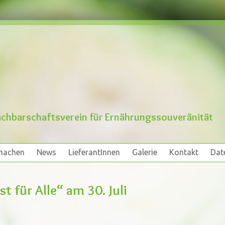
chbarschaftsverein für Ernährungssouveränität
machen
News
LieferantInnen
Galerie
Kontakt
Dat
machen
News
LieferantInnen
Galerie
Kontakt
Dat
t für Alle“ am 30. Juli